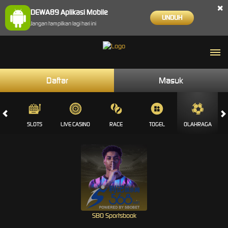
×
DEWA89 Aplikasi Mobile
UNDUH
Jangan tampilkan lagi hari ini
Daftar
Masuk
MES
SLOTS
LIVE CASINO
RACE
TOGEL
OLAHRAGA
C
SBO Sportsbook