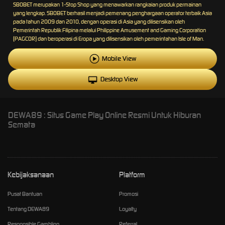
SBOBET merupakan 1-Stop Shop yang menawarkan rangkaian produk permainan
yang lengkap. SBOBET berhasil menjadi pemenang penghargaan operator terbaik Asia
pada tahun 2009 dan 2010, dengan operasi di Asia yang dilisensikan oleh
Pemerintah Republik Filipina melalui Philippine Amusement and Gaming Corporation
(PAGCOR) dan beroperasi di Eropa yang dilisensikan oleh pemerintahan Isle of Man.
Mobile View
Desktop View
DEWA89 : Situs Game Play Online Resmi Untuk Hiburan
Semata
Kebijaksanaan
Platform
Pusat Bantuan
Promosi
Tentang DEWA89
Loyalty
Responsible Gambling
Referral