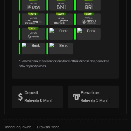
* Selama bank maintenance dan bank offline deposit dan penarikan
tidak dapat diproses
Deposit
Penarikan
Rata-rata 0 Menit
Rata-rata 5 Menit
Tanggung Jawab
Browser Yang