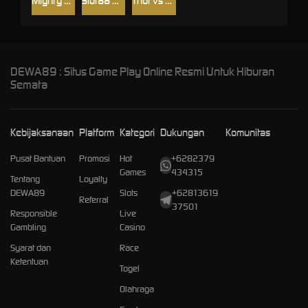
Mighty Hercules
Slot88 Wisdom of Athena 1000
Thor vs Hercules
DEWA89 : Situs Game Play Online Resmi Untuk Hiburan
Semata
Kebijaksanaan
Platform
Kategori
Dukungan
Komunitas
Pusat Bantuan
Promosi
Hot
+6282379
Games
434315
Tentang
Loyalty
DEWA89
Slots
+62813619
Referral
37501
Responsible
Live
Gambling
Casino
Syarat dan
Race
Ketentuan
Togel
Olahraga