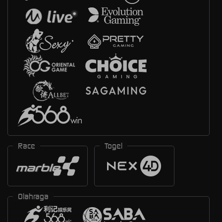
Race
Togel
Olahraga