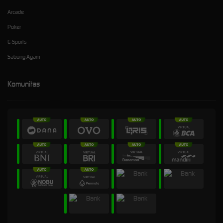
Arcade
Poker
E-Sports
Sabung Ayam
Komunitas