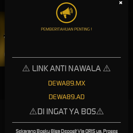
×
UNDUH
DEWA89 APP
Nikmati berbagai permainan dalam satu
PEMBERITAHUAN PENTING !
genggaman
UNDUH
PANDUAN INSTALASI
⚠️ LINK ANTI NAWALA ⚠️
DEWA89.MX
DEWA89.AD
⚠️DI INGAT YA BOS⚠️
DEWA89 : Situs Game Play Online Resmi Untuk Hiburan
Semata
Sekarang Bosku Bisa Deposit Via QRIS ya, Proses