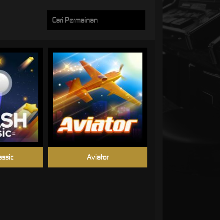
assic
Aviator