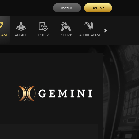
MASUK
DAFTAR
 GAME
ARCADE
POKER
E-SPORTS
SABUNG AYAM
PROMOSI