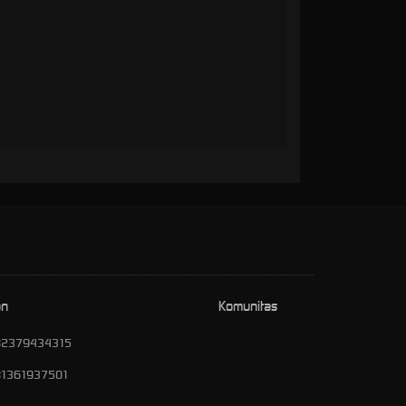
an
Komunitas
82379434315
1361937501