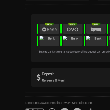
* Selama bank maintenance dan bank offline deposit dan penarik
Deposit
Rata-rata 0 Menit
Tanggung Jawab Bermain
Browser Yang Didukung