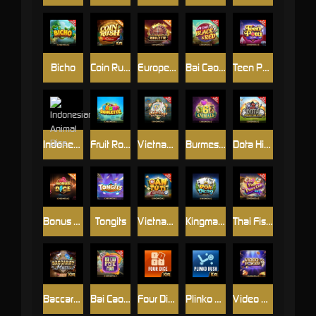
Bicho
Coin Rush Deluxe
European Roulette
Bai Cao Black & Red
Teen Patti Versus
Indonesian Animal Dice
Fruit Roulette
Vietnam Fish Prawn Crab
Burmese 6 Animals
Dota Hi-Lo
Bonus Dice
Tongits
Vietnam Rock Paper Scissors
Kingmaker Pok Deng
Thai Fish Prawn Crab GO!
Baccarat: Multi
Bai Cao Mystic Four
Four Dice
Plinko Rush
Video Poker