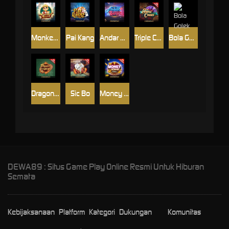
Monkey King Roulette
Pai Kang
Andar Bahar
Triple Chance
Bola Golek
Dragon Tiger 2
Sic Bo
Money Wheel Deluxe
DEWA89 : Situs Game Play Online Resmi Untuk Hiburan
Semata
Kebijaksanaan
Platform
Kategori
Dukungan
Komunitas