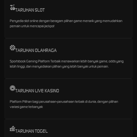
TARUHAN SLOT
Penyedia slot online dengan beragam pilihan game menarik yang memudahkan
pemain untuk mencapai jackpot
TARUHAN OLAHRAGA
Sportsbook Gaming Platform Terbaik menawarkan lebih banyak game, odds yang
lebih tinggi, dan menyediakan pilihan yang lebih banyak untuk pemain.
TARUHAN LIVE KASINO
Platform Pilihan bagi perusahaan-perusahaan terbaik di dunia, dengan pilihan
variasi game terbanyak
TARUHAN TOGEL