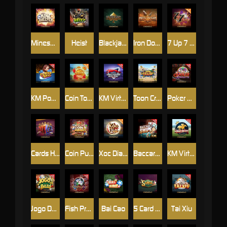
Minesweeper
Heist
Blackjack
Iron Dome
7 Up 7 Down
KM Power Ball
Coin Toss
KM Virtual Greyhound Racing
Toon Crash
Poker Roulette
Cards Hi Lo
Coin Pusher
Xoc Dia Lightning
Baccarat: Swipe
KM Virtual Horse Racing
Jogo De Bozo
Fish Prawn Crab 2
Bai Cao
5 Card Poker
Tai Xiu