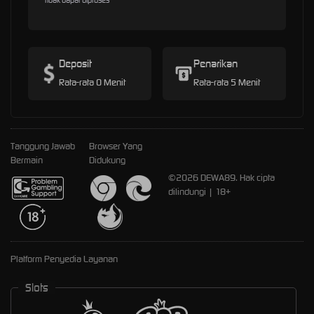
Deposit
Penarikan
Rata-rata 0 Menit
Rata-rata 5 Menit
Tanggung Jawab
Browser Yang
Bermain
Didukung
©2026 DEWA89. Hak cipta
dilindungi | 18+
Platform Penyedia Layanan
Slots