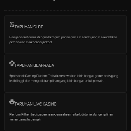
TARUHAN SLOT
Penyedia slot online dengan beragam pilihan game menarik yang memudahkan
pemain untuk mencapai jackpot
TARUHAN OLAHRAGA
Sportsbook Gaming Platform Terbaik menawarkan lebih banyak game, odds yang
lebih tinggi, dan menyediakan pilihan yang lebih banyak untuk pemain.
TARUHAN LIVE KASINO
Platform Pilihan bagi perusahaan-perusahaan terbaik di dunia, dengan pilihan
variasi game terbanyak