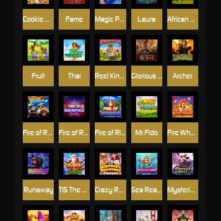
Cookie Pop
Fame
Magic Pearl
Laura
African Wildlife
Fruit
Thai
Reel King Mega
Glorious Rome
Archer
Fire of Route 66
Fire of Rue Royale
Fire of Riverside
Mr.Fido
Fire Wheel
Runaway
TIS The Season
Crazy Restaurant
Sea Realms
Mysterious Witch