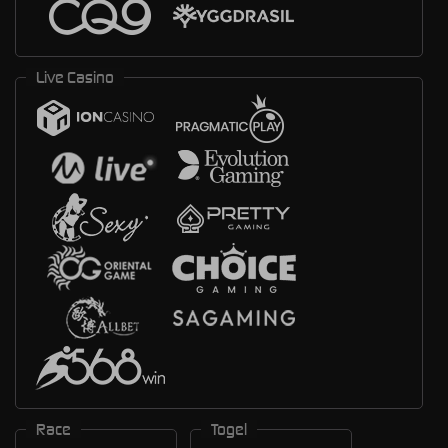
Live Casino
Race
Togel