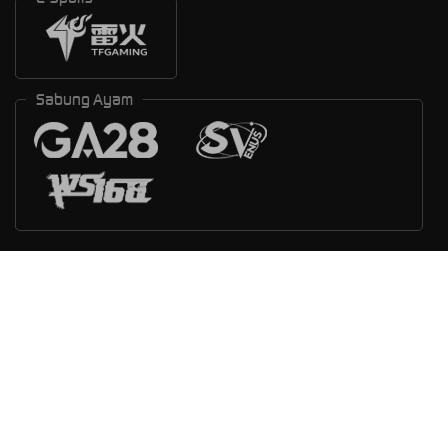
Sabung Ayam