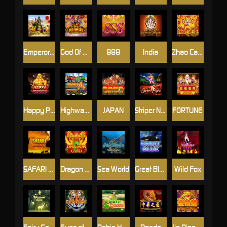
Emperor Gate
God Of Wealth
888
India
Zhao Cai Jin Bao
Happy Prosperous
Highway King
JAPAN
Striper Night
FORTUNE
SAFARI Heat
Dragon Gold
Sea World
Great Blue
Wild Fox