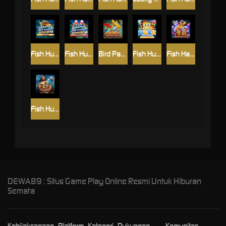
Fish Hunter 2 EX-Newbie
Fish Hunter 2 EX-My Club
Bird Paradise
Fish Hunter Spongebob
Fish Haiba
Fish Hunting: Li Kui Pi Yu
DEWA89 : Situs Game Play Online Resmi Untuk Hiburan
Semata
Kebijaksanaan
Platform
Kategori
Dukungan
Komunitas