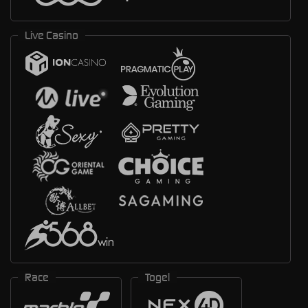
Live Casino
Race
Togel