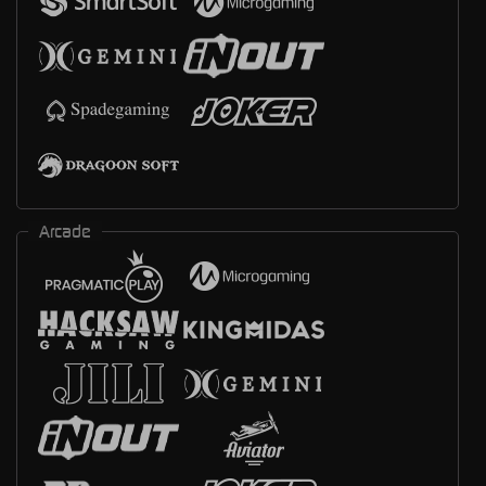
Arcade