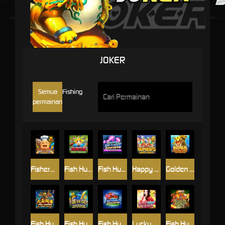
JOKER
Semua
Fishing
permainan
Fisherman's Wharf
Fish Hunter Insect Paradise
Fish Hunter 2 EX-Pro
Happy Fish 5
Golden Toad Fish Hunting
Fish Hunting: Da Sheng Nao Hai
Fish Hunting: Yao Qian Shu
Fish Hunter 2 EX-Novice
Lucky Wheel
Fish Hunter Monster Awaken