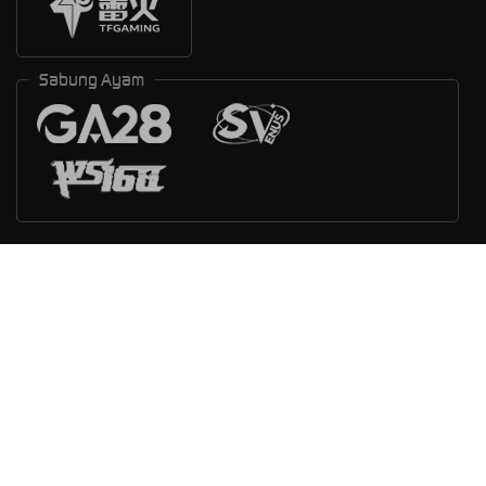
Sabung Ayam