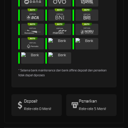
* Selama bank maintenance dan bank offline deposit dan penarikan
tidak dapat diproses
Deposit
Penarikan
Rata-rata 0 Menit
Rata-rata 5 Menit