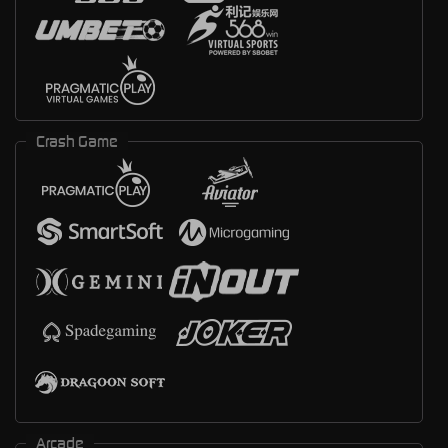
Crash Game
Arcade