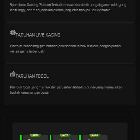
Sportsbook Gaming Platform Terbaik menawarkan lebih banyak game, odds yang
lebih tinggi, dan menyediakan pilihan yang lebih banyak untuk pemain.
TARUHAN LIVE KASINO
Platform Pilihan bagi perusahaan-perusahaan terbaik di dunia, dengan pilihan
variasi game terbanyak
TARUHAN TOGEL
Platform togel yang menarik dari perusahan terbaik di dunia yang menawarkan
hadiah kemenangan besar