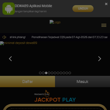
×
DEWA89 Aplikasi Mobile
UNDUH
Jangan tampilkan lagi hari ini
ti hati link phising!
Pemeliharaan Terjadwal: CQ9 pada 07-Agt-2026 dari 07.33.23 sampai
Daftar
Masuk
JACKPOT
PLAY