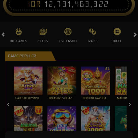
IDR
12,731,463,322
HOT GAMES
SLOTS
LIVE CASINO
RACE
TOGEL
OL
GAME POPULER
GATES OF OLYMPUS POP
TREASURES OF AZTEC
FORTUNE GARUDA 1000
MAHJONG MAX
MAHJONG WINS 3 – BLACK SCATTER
DJ BOOM BOOM
GATES OF OLYMPUS 1000
MAHJONG WAYS