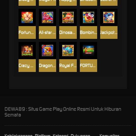
Fortune King Jackpot
All-star Fishing
Dinosaur Tycoon
Bombing Fishing
Jackpot Fishing
Crazy Hunter 2
Dragon Treasure
Royal Fishing
FORTUNE ZOMBIE
DEWA89 : Situs Game Play Online Resmi Untuk Hiburan
Semata
Kebijaksanaan
Platform
Kategori
Dukungan
Komunitas