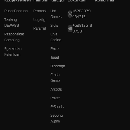
Pusat Bantuan
Promosi
Hot
+6282379
Games
434315
Tentang
Loyalty
DEWA89
Slots
+62813619
Referral
37501
Responsible
Live
Gambling
Casino
Syarat dan
Race
Ketentuan
Togel
Olahraga
Crash
Game
Arcade
Poker
E-Sports
Sabung
Ayam