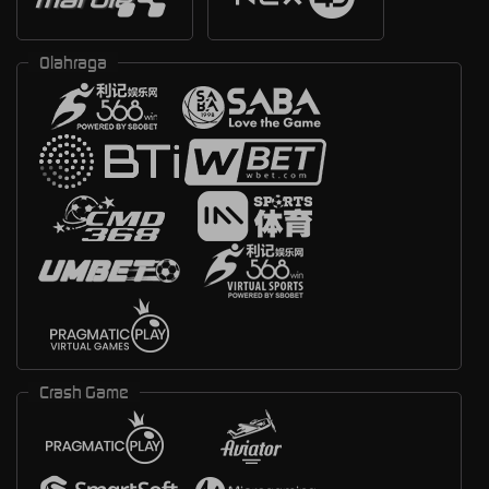
Olahraga
Crash Game