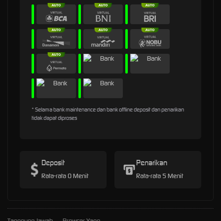
* Selama bank maintenance dan bank offline deposit dan penarikan
tidak dapat diproses
Deposit
Penarikan
Rata-rata 0 Menit
Rata-rata 5 Menit
Tanggung Jawab
Browser Yang