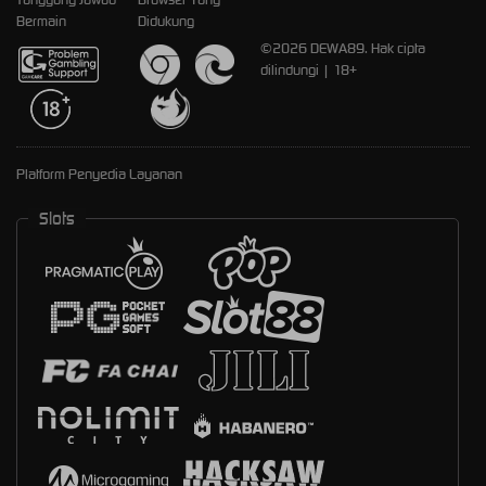
Bermain
Didukung
©2026 DEWA89. Hak cipta
dilindungi | 18+
Platform Penyedia Layanan
Slots