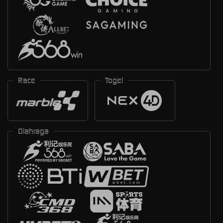
Race
Togel
Olahraga