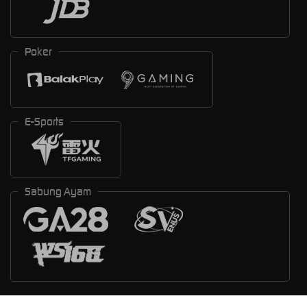
Poker
E-Sports
Sabung Ayam