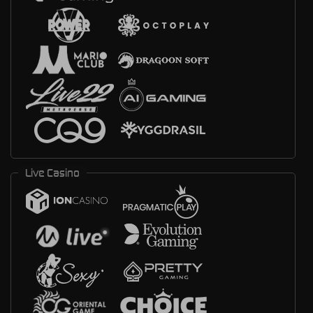
Live Casino