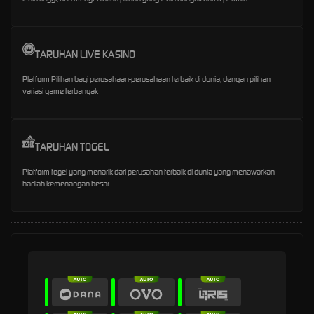
TARUHAN LIVE KASINO
Platform Pilihan bagi perusahaan-perusahaan terbaik di dunia, dengan pilihan
variasi game terbanyak
TARUHAN TOGEL
Platform togel yang menarik dari perusahan terbaik di dunia yang menawarkan
hadiah kemenangan besar