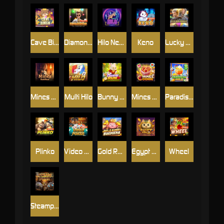
Cave Bingo
Diamonds
Hilo Neon
Keno
Lucky Drop-Olympus
Mines Raider
Multi Hilo
Bunny Run
Mines Cookie
Paradise Hilo
Plinko
Video Poker
Gold Rush: Boomers
Egypt Hilo
Wheel
Steampunk 2