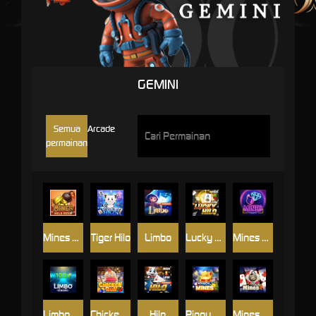
GEMINI
Semua
Arcade
permainan
Mines Gold Rush
Tiger Hilo
Limbo
Lucky Hilo
Mines Neon
Limbo Classic
Chicken Run
Hilo
Pinoy Mines
Mines Maple