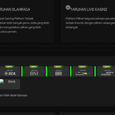
RUHAN OLAHRAGA
TARUHAN LIVE KASINO
ook Gaming Platform Terbaik
Platform Pilihan bagi perusahaan-perusa
kan lebih banyak game, odds yang lebih
terbaik di dunia, dengan pilihan variasi g
 dan menyediakan pilihan yang lebih
terbanyak
untuk pemain.
an tidak dapat diproses