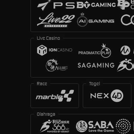
Live Casino
Race
Togel
Olahraga