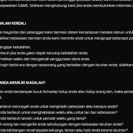
njawaban GAME. Silahkan menghubungi kami jika anda membutuhkan informasi ata
DALAM KENDALI
 mayoritas dari pelanggan kami bermain dalam kemampuan mereka namun untuk be
likan kebiasaan bermain anda kami meminta anda untuk mengingat beberapa poin
engejar kekalahan.
taruh jika anda yakin dapat menutup kekalahan anda.
erhatikan waktu dan mengamati penggunaan dana anda.
 ingin berbicara dengan seseorang yang berkaitan dengan taruhan anda, silahkan h
ANDA MEMILIKI MASALAH?
han anda berdampak buruk terhadap hidup anda atau hidup orang lain, maka per
i.
ertaruh mencegah anda untuk menghadiri pekerjaan atau kampus anda?
da bertaruh untuk menghabiskan waktu atau untuk lari dari kebosanan?
da bertaruh sendiri untuk periode waktu yang lama?
h orang lain mengkritik anda sehubungan dengan kebiasaan taruhan anda?
da kehilangan minat kepada keluarga, teman atau hobi anda karena taruhan?