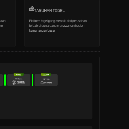
TARUHAN TOGEL
haan
Platform togel yang menarik dari perusahan
ame
terbaik di dunia yang menawarkan hadiah
kemenangan besar