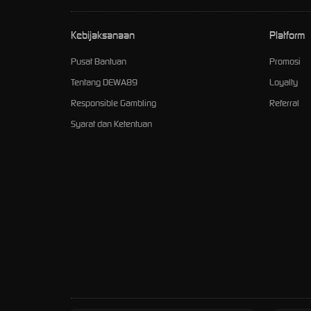
Kebijaksanaan
Platform
Pusat Bantuan
Promosi
Tentang DEWA89
Loyalty
Responsible Gambling
Referral
Syarat dan Ketentuan