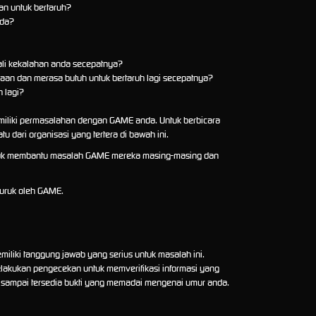
n untuk bertaruh?
nda?
li kekalahan anda secepatnya?
aan dan merasa butuh untuk bertaruh lagi secepatnya?
 lagi?
iliki permasalahan dengan GAME anda. Untuk berbicara
dari organisasi yang tertera di bawah ini.
tuk membantu masalah GAME mereka masing-masing dan
uruk oleh GAME.
iliki tanggung jawab yang serius untuk masalah ini.
akukan pengecekan untuk memverifikasi informasi yang
 sampai tersedia bukti yang memadai mengenai umur anda.