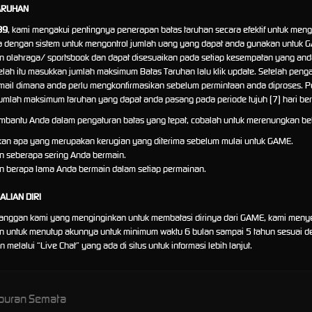
ARUHAN
89
, kami mengakui pentingnya penerapan batas taruhan secara efektif untuk m
 dengan sistem untuk mengontrol jumlah uang yang dapat anda gunakan untuk G
 olahraga/ sportsbook dan dapat disesuaikan pada setiap kesempatan yang anda
elah itu masukkan jumlah maksimum Batas Taruhan lalu klik update. Setelah pen
mail dimana anda perlu mengkonfirmasikan sebelum permintaan anda diproses. P
umlah maksimum taruhan yang dapat anda pasang pada periode tujuh (7) hari bertu
mbantu Anda dalam pengaturan batas yang tepat, cobalah untuk merenungkan beb
an apa yang merupakan kerugian yang diterima sebelum mulai untuk GAME.
n seberapa sering Anda bermain.
n berapa lama Anda bermain dalam setiap permainan.
LIAN DIRI
anggan kami yang menginginkan untuk membatasi dirinya dari GAME, kami menyed
n untuk menutup akunnya untuk minimum waktu 6 bulan sampai 5 tahun sesuai d
 melalui “Live Chat” yang ada di situs untuk informasi lebih lanjut.
iburan Semata