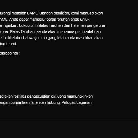
engurangi masalah GAME. Dengan demikian, kami menyediakan
AME. Anda dapat mengatur batas taruhan anda untuk
 inginkan. Cukup pilih Batas Taruhan dari halaman pengaturan
gaturan Batas Taruhan, aanda akan menerima pemberitahuan
erlu diketahui bahwa jumlah yang telah anda masukkan akan
rut-turut.
erapa hal :
iakan fasilitas pengecualian diri yang memungkinkan
engan permintaan. Silahkan hubungi Petugas Layanan