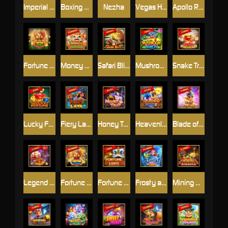
Imperial Majesty
Boxing Fury
Nezha
Vegas Hot Fruit
Apollo Ray of Luck
Fortune Jewels I
Money Dragon
Safari Blitz
Mushroom Bandit
Snake Treasure
Lucky Fortune
Fiery Lava
Honey Trap
Heavenly Fortunes 2
Blade of Fortune
Legend of Nian
Fortune Jewels II
Fortune Lions
Frosty and Flamy
Mining Bonanza