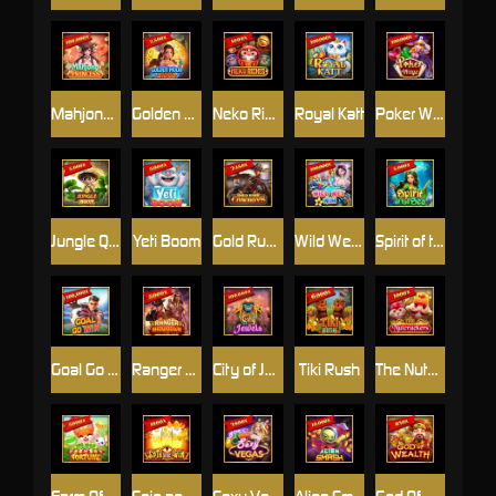
Mahjong Princess
Golden Moon Empire
Neko Riches
Royal Katt
Poker Ways
Jungle Quest
Yeti Boom
Gold Rush Cowboys
Wild Wet Win
Spirit of the Sea
Goal Go Win
Ranger Showdown
City of Jewels
Tiki Rush
The Nutcrackers