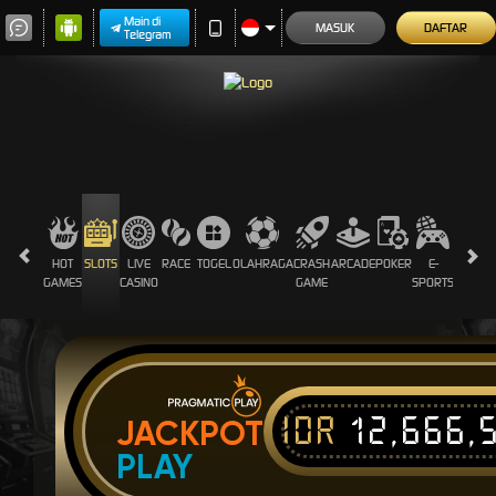
Main di
MASUK
DAFTAR
Telegram
HOT
SLOTS
LIVE
RACE
TOGEL
OLAHRAGA
CRASH
ARCADE
POKER
E-
SABUN
GAMES
CASINO
GAME
SPORTS
AYAM
IDR
12,666,
JACKPOT
PLAY