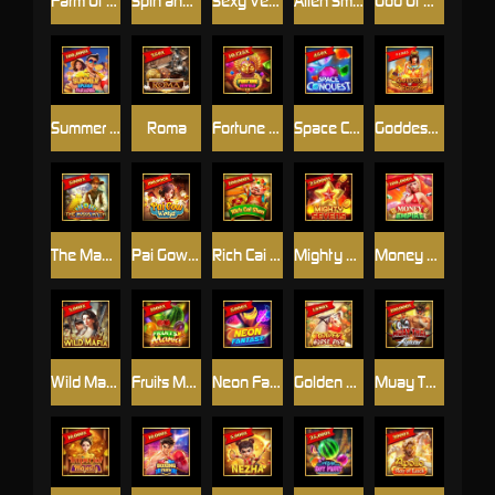
Farm Of Fortune
Spin and Win
Sexy Vegas
Alien Smash
God Of Wealth
Summer Splash Paradise
Roma
Fortune Jewels III
Space Conquest
Goddess Of Egypt
The Maya Myth
Pai Gow Ways
Rich Cai Shen
Mighty Sevens
Money Empire
Wild Mafia
Fruits Mania
Neon Fantasy
Golden Horse Ride
Muay Thai Fighter