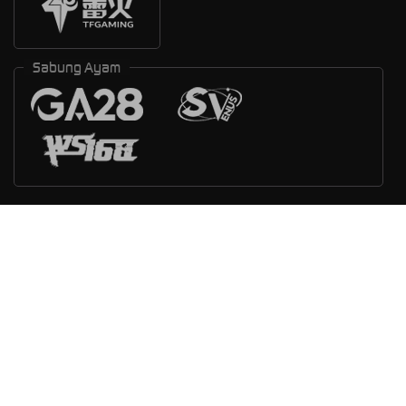
Sabung Ayam