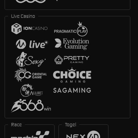
Live Casino
Race
Togel