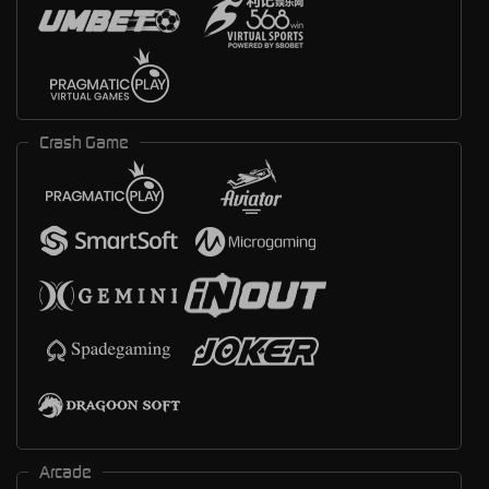
Crash Game
Arcade