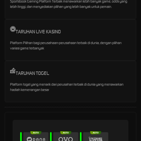
Sportsbook Gaming Platform Terbaik menawarkan lebih banyak game, odds yang
lebih tinggi, dan menyediakan pilihan yang lebih banyak untuk pemain.
TARUHAN LIVE KASINO
Platform Pilihan bagi perusahaan-perusahaan terbaik di dunia, dengan pilihan
variasi game terbanyak
TARUHAN TOGEL
Platform togel yang menarik dari perusahan terbaik di dunia yang menawarkan
hadiah kemenangan besar