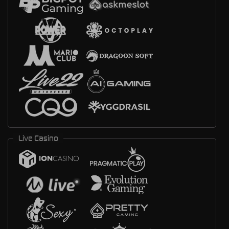
Live Casino