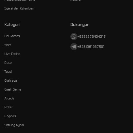
Syarat dan Ketentuan
Kategori
Dukungan
Hot Games
+6282379434315
Slots
+6281361937501
Live Casino
Race
Togel
Olahraga
Crash Game
Arcade
Poker
E-Sports
Sabung Ayam