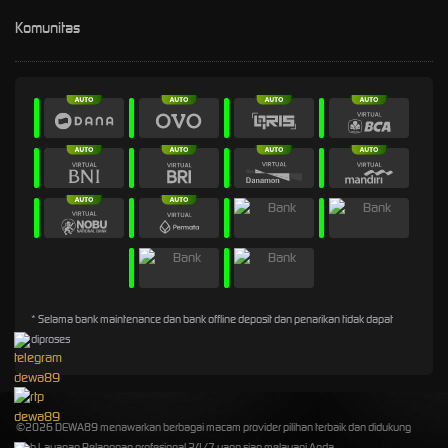
Komunitas
* Selama bank maintenance dan bank offline deposit dan penarikan tidak dapat
diproses
©2026 DEWA89 menawarkan berbagai macam provider pilihan terbaik dan didukung
oleh Layanan Pelanggan profesional 24/7 yang siap melayani Anda.