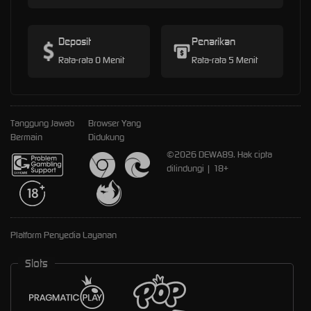
Deposit
Penarikan
Rata-rata 0 Menit
Rata-rata 5 Menit
Tanggung Jawab
Browser Yang
Bermain
Didukung
©2026 DEWA89. Hak cipta
dilindungi | 18+
Platform Penyedia Layanan
Slots