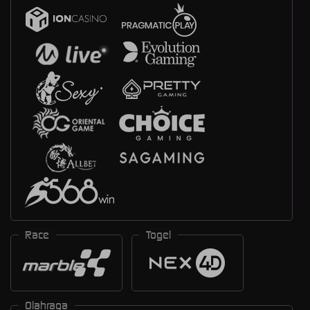
Race
Togel
Olahraga