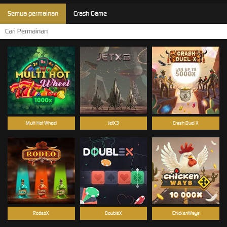
Semua permainan
Crash Game
Multi Hot Wheel
JetX3
Crash Duel X
RodeoX
DoubleX
ChickenWays