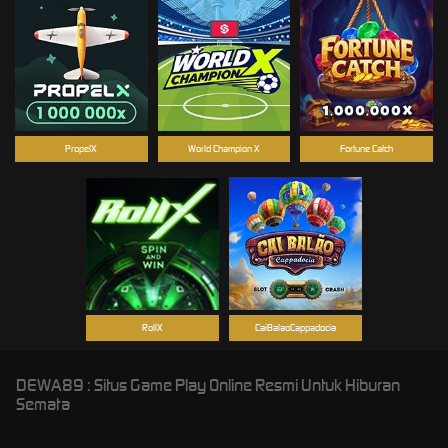
PropelX
World Champion X
Fortune Catch
RollX
CaiBalaoCappadocia
DEWA89 : Situs Game Play Online Resmi Untuk Hiburan
Semata