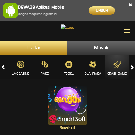
×
DEWA89 Aplikasi Mobile
UNDUH
Jangan tampilkan lagi hari ini
Daftar
Masuk
S
LIVE CASINO
RACE
TOGEL
OLAHRAGA
CRASH GAME
Smartsoft