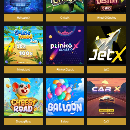
HelicopterX
CricketX
Wheel Of Destiny
MineIsland
PlinkoXClassic
JetX
Cheesy Road
Balloon
CarX