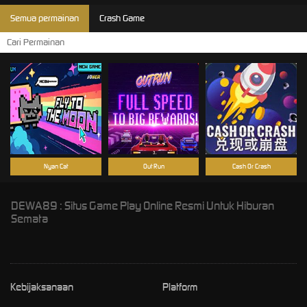
Semua permainan
Crash Game
Nyan Cat
Out Run
Cash Or Crash
DEWA89 : Situs Game Play Online Resmi Untuk Hiburan
Semata
Kebijaksanaan
Platform