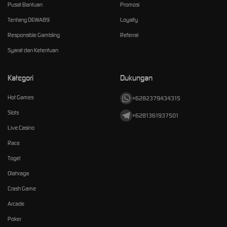
Pusat Bantuan
Promosi
Tentang DEWA89
Loyalty
Responsible Gambling
Referral
Syarat dan Ketentuan
Kategori
Dukungan
Hot Games
+6282379434315
Slots
+6281361937501
Live Casino
Race
Togel
Olahraga
Crash Game
Arcade
Poker