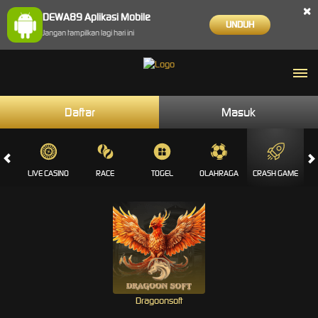
×
DEWA89 Aplikasi Mobile
UNDUH
Jangan tampilkan lagi hari ini
Daftar
Masuk
S
LIVE CASINO
RACE
TOGEL
OLAHRAGA
CRASH GAME
Dragoonsoft