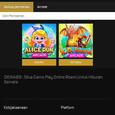
Semua permainan
Arcade
Alice Run
K.O. Island
DEWA89 : Situs Game Play Online Resmi Untuk Hiburan
Semata
Kebijaksanaan
Platform