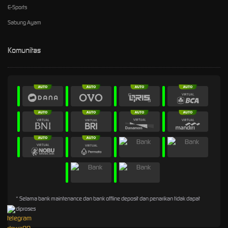
E-Sports
Sabung Ayam
Komunitas
* Selama bank maintenance dan bank offline deposit dan penarikan tidak dapat
diproses