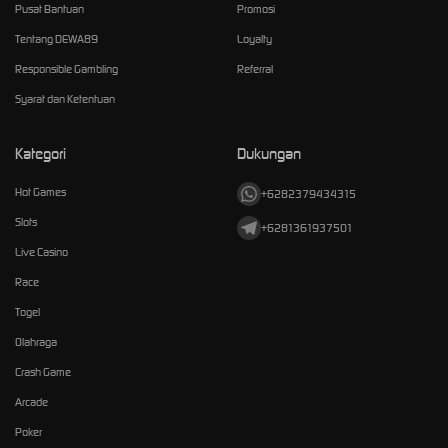
Pusat Bantuan
Promosi
Tentang DEWA89
Loyalty
Responsible Gambling
Referral
Syarat dan Ketentuan
Kategori
Dukungan
Hot Games
+6282379434315
Slots
+6281361937501
Live Casino
Race
Togel
Olahraga
Crash Game
Arcade
Poker