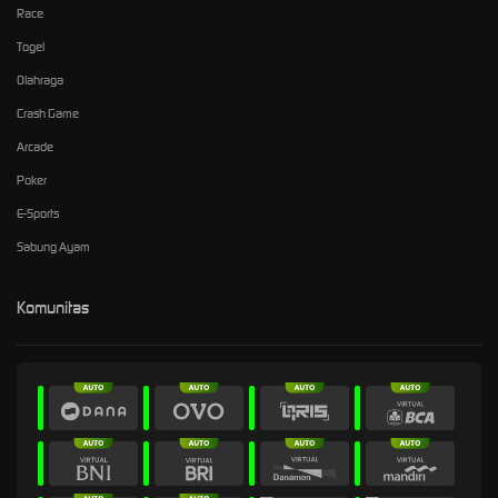
Race
Togel
Olahraga
Crash Game
Arcade
Poker
E-Sports
Sabung Ayam
Komunitas