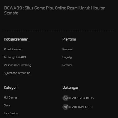
DEWA89 : Situs Game Play Online Resmi Untuk Hiburan
Semata
Kebijaksanaan
Platform
Pusat Bantuan
Promosi
Tentang DEWA89
Loyalty
Responsible Gambling
Referral
Syarat dan Ketentuan
Kategori
Dukungan
Hot Games
+6282379434315
Slots
+6281361937501
Live Casino