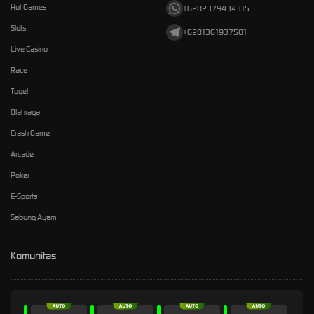
Hot Games
+6282379434315
Slots
+6281361937501
Live Casino
Race
Togel
Olahraga
Crash Game
Arcade
Poker
E-Sports
Sabung Ayam
Komunitas